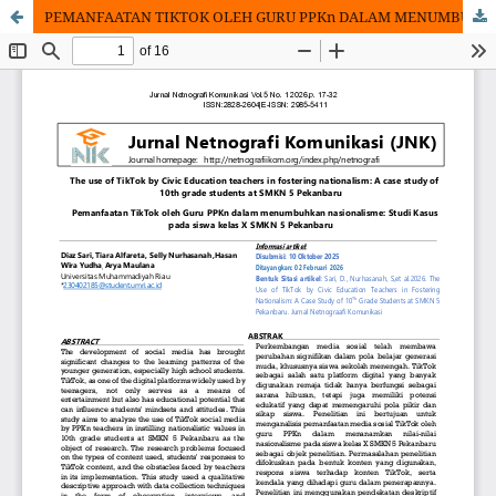
PEMANFAATAN TIKTOK OLEH GURU PPKn DALAM MENUMBUHKAN NASIONALISME: STUDI KASUS PADA SISWA KELAS X SMKN 5 PEKANBARU