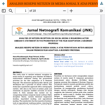
ANALISIS RESEPSI NETIZEN DI MEDIA SOSIAL X ATAS PERNYATAAN AKTOR ABIDZAR DALAM FILM ADAPTASI A BUSINESS PROPOSAL