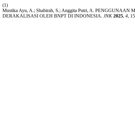
(1)
Mustika Ayu, A.; Shabirah, S.; Anggita Putri, A. PEN
DERAKALISASI OLEH BNPT DI INDONESIA.
JNK
2025
,
4
, 1