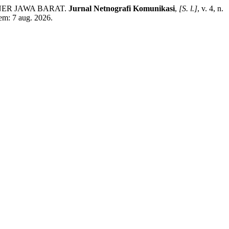
NER JAWA BARAT.
Jurnal Netnografi Komunikasi
,
[S. l.]
, v. 4, n.
em: 7 aug. 2026.