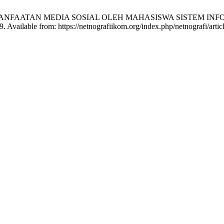
ama DM. PEMANFAATAN MEDIA SOSIAL OLEH MAHASISWA SIS
 Available from: https://netnografiikom.org/index.php/netnografi/arti