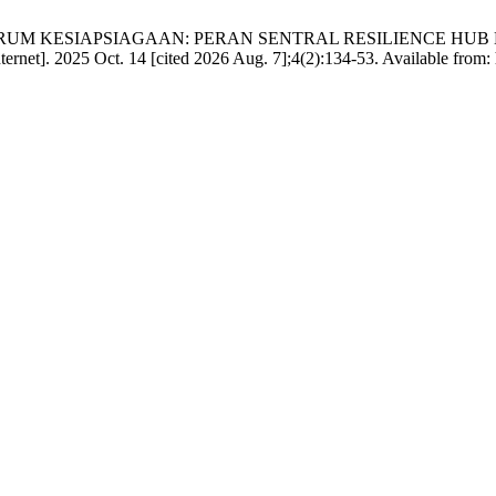
 SF. EPISENTRUM KESIAPSIAGAAN: PERAN SENTRAL RESILIEN
Oct. 14 [cited 2026 Aug. 7];4(2):134-53. Available from: https:/