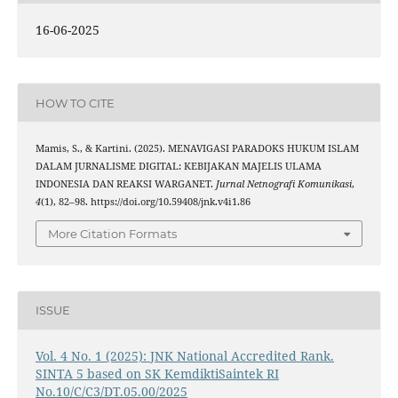
16-06-2025
HOW TO CITE
Mamis, S., & Kartini. (2025). MENAVIGASI PARADOKS HUKUM ISLAM
DALAM JURNALISME DIGITAL: KEBIJAKAN MAJELIS ULAMA
INDONESIA DAN REAKSI WARGANET.
Jurnal Netnografi Komunikasi
,
4
(1), 82–98. https://doi.org/10.59408/jnk.v4i1.86
More Citation Formats
ISSUE
Vol. 4 No. 1 (2025): JNK National Accredited Rank.
SINTA 5 based on SK KemdiktiSaintek RI
No.10/C/C3/DT.05.00/2025