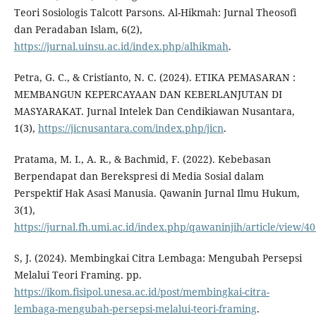
Teori Sosiologis Talcott Parsons. Al-Hikmah: Jurnal Theosofi
dan Peradaban Islam, 6(2),
https://jurnal.uinsu.ac.id/index.php/alhikmah
.
Petra, G. C., & Cristianto, N. C. (2024). ETIKA PEMASARAN :
MEMBANGUN KEPERCAYAAN DAN KEBERLANJUTAN DI
MASYARAKAT. Jurnal Intelek Dan Cendikiawan Nusantara,
1(3),
https://jicnusantara.com/index.php/jicn
.
Pratama, M. I., A. R., & Bachmid, F. (2022). Kebebasan
Berpendapat dan Berekspresi di Media Sosial dalam
Perspektif Hak Asasi Manusia. Qawanin Jurnal Ilmu Hukum,
3(1),
https://jurnal.fh.umi.ac.id/index.php/qawaninjih/article/view/4
S, J. (2024). Membingkai Citra Lembaga: Mengubah Persepsi
Melalui Teori Framing. pp.
https://ikom.fisipol.unesa.ac.id/post/membingkai-citra-
lembaga-mengubah-persepsi-melalui-teori-framing
.