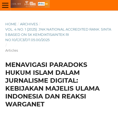
HOME
/
ARCHIVES
/
VOL. 4 NO. 1 (2025): JNK NATIONAL ACCREDITED RANK. SINTA
5 BASED ON SK KEMDIKTISAINTEK RI
NO.10/C/C3/DT.05.00/2025
/
Articles
MENAVIGASI PARADOKS
HUKUM ISLAM DALAM
JURNALISME DIGITAL:
KEBIJAKAN MAJELIS ULAMA
INDONESIA DAN REAKSI
WARGANET