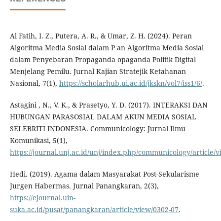
Al Fatih, I. Z., Putera, A. R., & Umar, Z. H. (2024). Peran
Algoritma Media Sosial dalam P an Algoritma Media Sosial
dalam Penyebaran Propaganda opaganda Politik Digital
Menjelang Pemilu. Jurnal Kajian Stratejik Ketahanan
Nasional, 7(1),
https://scholarhub.ui.ac.id/jkskn/vol7/iss1/6/
.
Astagini , N., V. K., & Prasetyo, Y. D. (2017). INTERAKSI DAN
HUBUNGAN PARASOSIAL DALAM AKUN MEDIA SOSIAL
SELEBRITI INDONESIA. Communicology: Jurnal Ilmu
Komunikasi, 5(1),
https://journal.unj.ac.id/unj/index.php/communicology/article/
Hedi. (2019). Agama dalam Masyarakat Post-Sekularisme
Jurgen Habermas. Jurnal Panangkaran, 2(3),
https://ejournal.uin-
suka.ac.id/pusat/panangkaran/article/view/0302-07
.