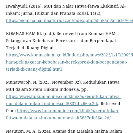
Iswahyudi. (2016). MUI dan Nalar Fatwa-fatwa Eksklusif. Al-
Ihkam: Jurnal Hukum dan Pranata Sosial, 11(2),
https://ejournal.iainmadura.ac.id/index.php/alihkam/article/vi
KOMNAS HAM RI. (n.d.). Retrieved from Komnas HAM:
Pelanggaran Kebebasan Berekspresi dan Berpendapat
Terjadi di Ruang Digital:
https://www.komnasham.go.id/index.php/news/2022/1/17/2065
ham-pelanggaran-kebebasan-berekspresi-dan-berpendapat-
terjadi-di-ruang-digital.html
Munawaroh, N. (2023, November 02). Kedudukan Fatwa
MUI dalam Sistem Hukum Indonesia. pp.
https://www.hukumonline.com/klinik/a/kedudukan-fatwa-
mui-dalam-hukum-indonesia-lt5837dfc66ac2d/
. Retrieved
from
https://www.hukumonline.com/klinik/a/kedudukan-
fatwa-mui-dalam-hukum-indonesia-lt5837dfc66ac2d/
Nasution, M. A. (2024). Agama dan Masalah Makna Dalam