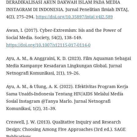
DERADIKALISASI AKUN DAKWAH ISLAM PADA MEDIA
INSTAGRAM DI INDONESIA. Jurnal Penelitian Ilmiah INTAJ,
4(2), 275–294.
https://doi.org/10.35897/intaj.v4i2.589
Awan, I. (2017). Cyber-Extremism: Isis and the Power of
Social Media. Society, 54(2), 138–149.
https://doi.org/10.1007/s12115-017-0114-0
Ayu, A. M., & Anggraini, K. D. (2023). Film Aquaman Sebagai
Media Kampanye Kesadaran Lingkungan Global. Jurnal
Netnografi Komunikasi, 2(1), 19–26.
Ayu, A. M., & Ulung, A. K. (2022). Efektivitas Program Kerja
Sama Unaids-Indonesia Tentang HIV/AIDS Melalui Media
Sosial Instagram @Tanya Marlo. Jurnal Netnografi
Komunikasi, 1(2), 31–39.
Creswell, J. W. (2013). Qualitative Inquiry and Research
Design: Choosing Among Five Approaches (3rd ed.). SAGE
Publications.