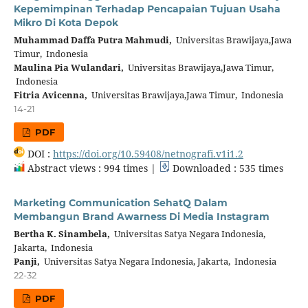
Kepemimpinan Terhadap Pencapaian Tujuan Usaha
Mikro Di Kota Depok
Muhammad Daffa Putra Mahmudi,
Universitas Brawijaya,Jawa
Timur, Indonesia
Maulina Pia Wulandari,
Universitas Brawijaya,Jawa Timur,
Indonesia
Fitria Avicenna,
Universitas Brawijaya,Jawa Timur, Indonesia
14-21
PDF
DOI :
https://doi.org/10.59408/netnografi.v1i1.2
Abstract views : 994 times |
Downloaded : 535 times
Marketing Communication SehatQ Dalam
Membangun Brand Awarness Di Media Instagram
Bertha K. Sinambela,
Universitas Satya Negara Indonesia,
Jakarta, Indonesia
Panji,
Universitas Satya Negara Indonesia, Jakarta, Indonesia
22-32
PDF