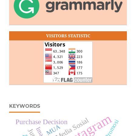
VISITORS STATISTIC
KEYWORDS
Instagram
Media Sosial
Purchase Decision
Promosi
MUA